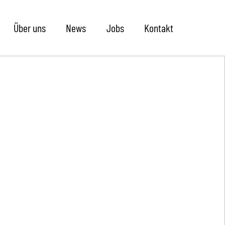
Über uns
News
Jobs
Kontakt
hui-Privat
thode apprico®
nloses Beratungsgespräch