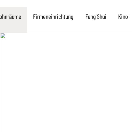
ohnräume
Firmeneinrichtung
Feng Shui
Kino
Der Weg zum Wohntraum
Feng S
Unser Sortiment
Die Me
Unsere Marken
Koste